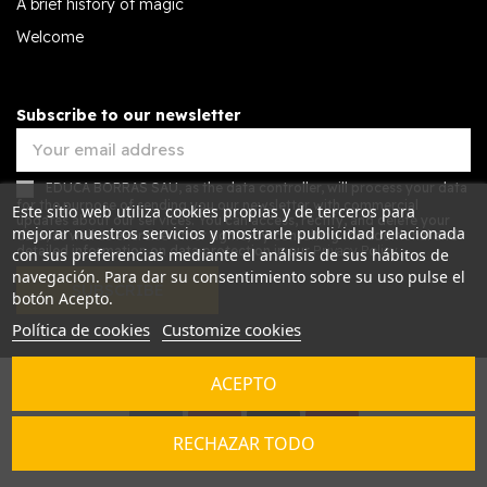
A brief history of magic
Welcome
Subscribe to our newsletter
EDUCA BORRAS SAU, as the data controller, will process your data
for the purpose of sending you our newsletter with commercial
Este sitio web utiliza cookies propias y de terceros para
updates about our services. You can access, rectify, and delete your
mejorar nuestros servicios y mostrarle publicidad relacionada
data, as well as exercise other rights, by consulting the additional and
detailed information on data protection in our
Privacy Policy.
con sus preferencias mediante el análisis de sus hábitos de
navegación. Para dar su consentimiento sobre su uso pulse el
SUBSCRIBE
botón Acepto.
Política de cookies
Customize cookies
ACEPTO
Desarrollado por
Addis
RECHAZAR TODO