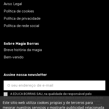
Aviso Legal
Política de cookies
Política de privacidade
Política de rede social
Sobre Magia Borras
Breve história da magia
Bem-venido
Assine nossa newsletter
A EDUCA BORRAS SAU, na qualidade de responsável pelo
tratamento dos dados, processará os seus dados com a finalidade de
lhe enviar a nossa newsletter com atualizações comerciais sobre os
Este sitio web utiliza cookies propias y de terceros para
nossos serviços. Pode aceder, retificar e eliminar os seus dados, bem
mejorar nuestros servicios y mostrarle publicidad relacionada
como exercer outros direitos, consultando as informações adicionais e