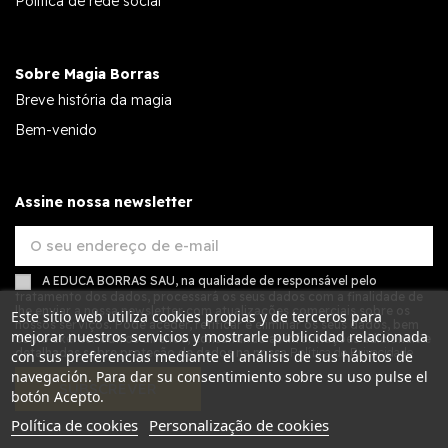
Política de rede social
Sobre Magia Borras
Breve história da magia
Bem-venido
Assine nossa newsletter
A EDUCA BORRAS SAU, na qualidade de responsável pelo
tratamento dos dados, processará os seus dados com a finalidade de
lhe enviar a nossa newsletter com atualizações comerciais sobre os
Este sitio web utiliza cookies propias y de terceros para
nossos serviços. Pode aceder, retificar e eliminar os seus dados, bem
mejorar nuestros servicios y mostrarle publicidad relacionada
como exercer outros direitos, consultando as informações adicionais e
detalhadas sobre proteção de dados na nossa
Política de Privacidade
con sus preferencias mediante el análisis de sus hábitos de
navegación. Para dar su consentimiento sobre su uso pulse el
SUBSCREVER
botón Acepto.
Política de cookies
Personalização de cookies