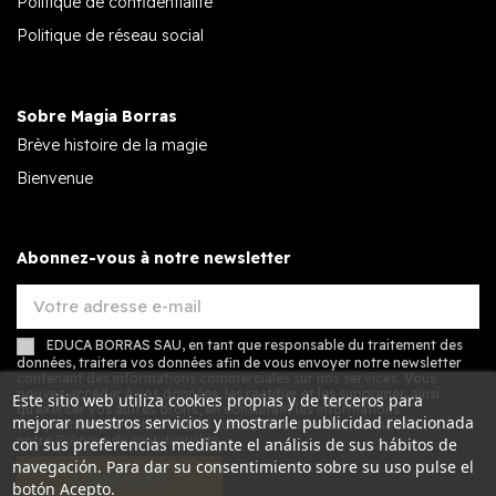
Politique de confidentialité
Politique de réseau social
Sobre Magia Borras
Brève histoire de la magie
Bienvenue
Abonnez-vous à notre newsletter
EDUCA BORRAS SAU, en tant que responsable du traitement des
données, traitera vos données afin de vous envoyer notre newsletter
contenant des informations commerciales sur nos services. Vous
pouvez accéder à vos données, les rectifier et les supprimer, ainsi
Este sitio web utiliza cookies propias y de terceros para
qu'exercer vos autres droits, en consultant les informations
mejorar nuestros servicios y mostrarle publicidad relacionada
complémentaires et détaillées sur la protection des données dans
notre
Politique de confidentialité
.
con sus preferencias mediante el análisis de sus hábitos de
navegación. Para dar su consentimiento sobre su uso pulse el
S’ABONNER
botón Acepto.