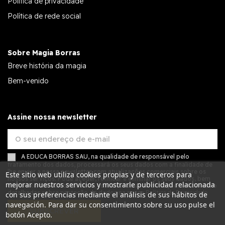
Política de privacidade
Política de rede social
Sobre Magia Borras
Breve história da magia
Bem-venido
Assine nossa newsletter
A EDUCA BORRAS SAU, na qualidade de responsável pelo
tratamento dos dados, processará os seus dados com a finalidade de
lhe enviar a nossa newsletter com atualizações comerciais sobre os
Este sitio web utiliza cookies propias y de terceros para
nossos serviços. Pode aceder, retificar e eliminar os seus dados, bem
mejorar nuestros servicios y mostrarle publicidad relacionada
como exercer outros direitos, consultando as informações adicionais e
detalhadas sobre proteção de dados na nossa
Política de Privacidade
con sus preferencias mediante el análisis de sus hábitos de
navegación. Para dar su consentimiento sobre su uso pulse el
SUBSCREVER
botón Acepto.